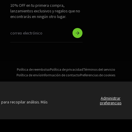
10% OFF en tu primera compra,
lanzamientos exclusivos y regalos que no
encontrarás en ningún otro lugar.
Política de reembolso
Política de privacidad
Términos del servicio
Política de envío
Información de contacto
Preferencias de cookies
Administrar
 para recopilar análisis. Más
preferencias