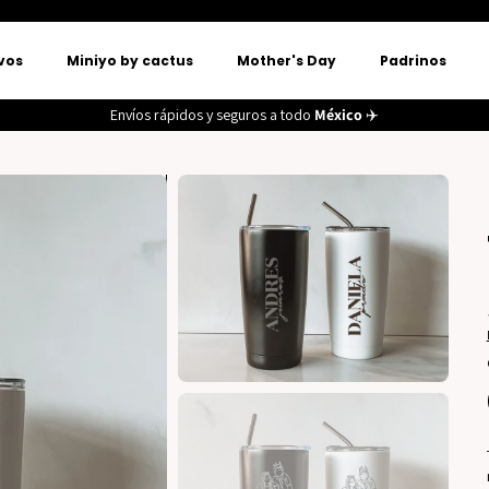
vos
Miniyo by cactus
Mother's Day
Padrinos
Envíos rápidos y seguros a todo
México
✈️