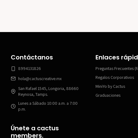
Contáctanos
Enlaces rápi
8994131826
Preguntas Frecuentes (
Regalos Corporativos
hola@cactuscreative.mx
MiniYo by Cactus
San Rafael 1545, Longoria, 88660
Reynosa, Tamps.
Graduaciones
Lunes a Sábado 10:00 a.m. a 7:00
p.m.
Únete a cactus
members.