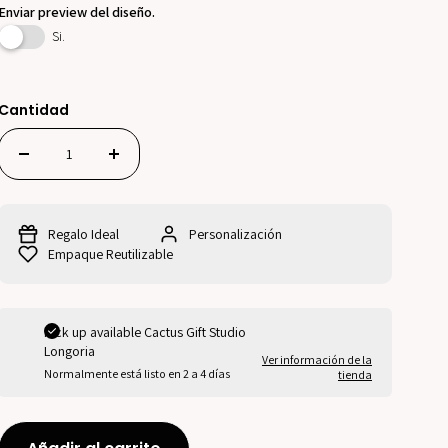
Enviar preview del diseño.
Si.
Cantidad
Regalo Ideal
Personalización
Empaque Reutilizable
Pick up available
Cactus Gift Studio
Longoria
Ver información de la
Normalmente está listo en 2 a 4 días
tienda