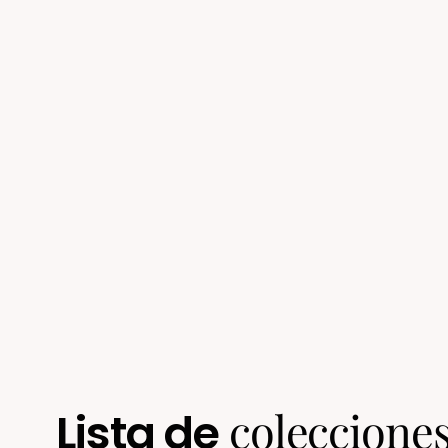
Tumbler 20oz
Blanco
$ 420.00
coleccione
Lista de