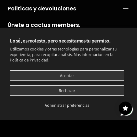
Politicas y devoluciones
Únete a cactus members.
Lo sé, es molesto, pero necesitamos tu permiso.
$ MXN / ES
Utilizamos cookies y otras tecnologías para personalizar su
experiencia, para recopilar análisis. Más información en la
Política de reembolso
Política de privacidad
Términos del servicio
Política de envío
Política de Privacidad.
Información de contacto
Preferencias de cookies
Aceptar
Copyright© 2026
cactuscreativemx
Tecnología de Shopify
Rechazar
Administrar preferencias