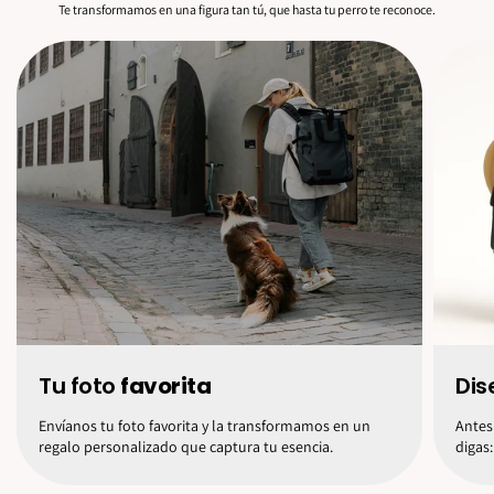
Te transformamos en una figura tan tú, que hasta tu perro te reconoce.
Tu foto
favorita
Dis
Envíanos tu foto favorita y la transformamos en un
Antes
regalo personalizado que captura tu esencia.
digas: