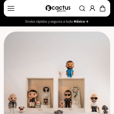
Saltar
al
conten
ido
Envíos rápidos y seguros a todo
México
✈️