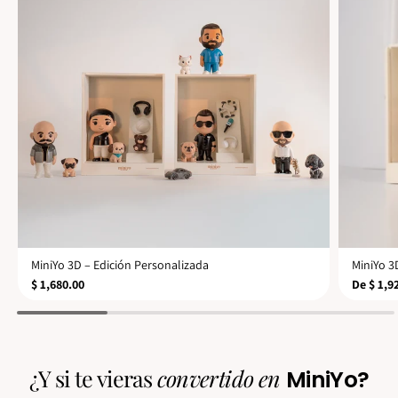
MÁS VENDIDO
MiniYo 3D – Edición Personalizada
MiniYo 3
$ 1,680.00
De $ 1,9
¿Y si te vieras
convertido en
MiniYo?